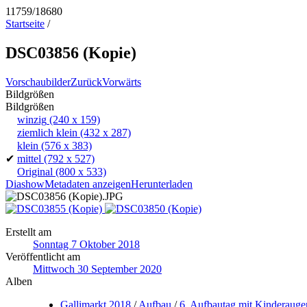
11759/18680
Startseite
/
DSC03856 (Kopie)
Vorschaubilder
Zurück
Vorwärts
Bildgrößen
Bildgrößen
winzig
(240 x 159)
ziemlich klein
(432 x 287)
klein
(576 x 383)
✔
mittel
(792 x 527)
Original
(800 x 533)
Diashow
Metadaten anzeigen
Herunterladen
Erstellt am
Sonntag 7 Oktober 2018
Veröffentlicht am
Mittwoch 30 September 2020
Alben
Gallimarkt 2018
/
Aufbau
/
6. Aufbautag mit Kinderauge