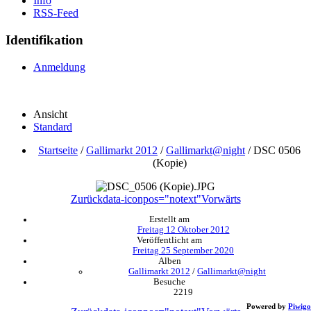
Info
RSS-Feed
Identifikation
Anmeldung
Ansicht
Standard
Startseite
/
Gallimarkt 2012
/
Gallimarkt@night
/
DSC 0506
(Kopie)
Zurück
data-iconpos="notext"
Vorwärts
Erstellt am
Freitag 12 Oktober 2012
Veröffentlicht am
Freitag 25 September 2020
Alben
Gallimarkt 2012
/
Gallimarkt@night
Besuche
2219
Powered by
Piwigo