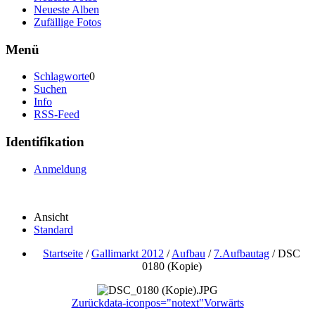
Neueste Alben
Zufällige Fotos
Menü
Schlagworte
0
Suchen
Info
RSS-Feed
Identifikation
Anmeldung
Ansicht
Standard
Startseite
/
Gallimarkt 2012
/
Aufbau
/
7.Aufbautag
/
DSC
0180 (Kopie)
Zurück
data-iconpos="notext"
Vorwärts