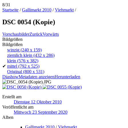
8/31
Startseite
/
Gallimarkt 2010
/
Viehmarkt
/
DSC 0054 (Kopie)
Vorschaubilder
Zurück
Vorwärts
Bildgrößen
Bildgrößen
winzig
(240 x 159)
ziemlich klein
(432 x 286)
klein
(576 x 382)
✔
mittel
(792 x 525)
Original
(800 x 531)
Diashow
Metadaten anzeigen
Herunterladen
Erstellt am
Dienstag 12 Oktober 2010
Veröffentlicht am
Mittwoch 23 September 2020
Alben
Gallimarkt 2010
/
Viehmarkt