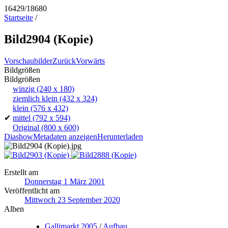
16429/18680
Startseite
/
Bild2904 (Kopie)
Vorschaubilder
Zurück
Vorwärts
Bildgrößen
Bildgrößen
winzig
(240 x 180)
ziemlich klein
(432 x 324)
klein
(576 x 432)
✔
mittel
(792 x 594)
Original
(800 x 600)
Diashow
Metadaten anzeigen
Herunterladen
Erstellt am
Donnerstag 1 März 2001
Veröffentlicht am
Mittwoch 23 September 2020
Alben
Gallimarkt 2005
/
Aufbau