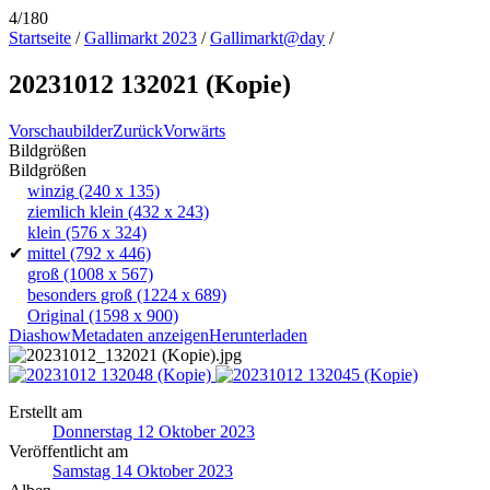
4/180
Startseite
/
Gallimarkt 2023
/
Gallimarkt@day
/
20231012 132021 (Kopie)
Vorschaubilder
Zurück
Vorwärts
Bildgrößen
Bildgrößen
winzig
(240 x 135)
ziemlich klein
(432 x 243)
klein
(576 x 324)
✔
mittel
(792 x 446)
groß
(1008 x 567)
besonders groß
(1224 x 689)
Original
(1598 x 900)
Diashow
Metadaten anzeigen
Herunterladen
Erstellt am
Donnerstag 12 Oktober 2023
Veröffentlicht am
Samstag 14 Oktober 2023